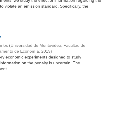
ments, we study the effect of information regarding the
to violate an emission standard. Specifically, the
e
rlos
(
Universidad de Montevideo, Facultad de
tamento de Economía
,
2019
)
atory economic experiments designed to study
information on the penalty is uncertain. The
ent ...