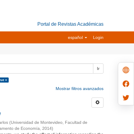
Portal de Revistas Académicas
español
Login
Ir
rue ×
Mostrar filtros avanzados
e
rlos
(
Universidad de Montevideo, Facultad de
tamento de Economía
,
2014
)