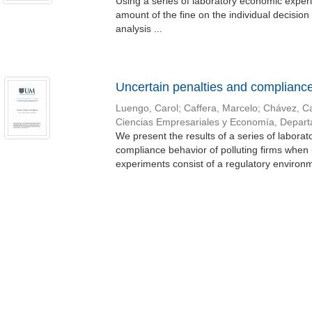
Using a series of laboratory economic experi
amount of the fine on the individual decision 
analysis ...
Uncertain penalties and complianc
Luengo, Carol
;
Caffera, Marcelo
;
Chávez, Ca
Ciencias Empresariales y Economía, Depar
We present the results of a series of labor
compliance behavior of polluting firms when 
experiments consist of a regulatory environm