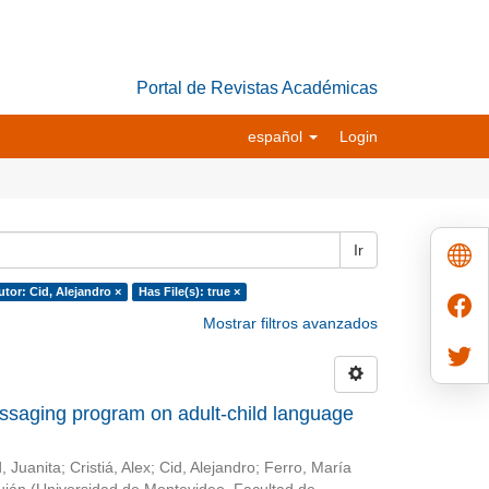
Portal de Revistas Académicas
español
Login
Ir
utor: Cid, Alejandro ×
Has File(s): true ×
Mostrar filtros avanzados
essaging program on adult-child language
, Juanita
;
Cristiá, Alex
;
Cid, Alejandro
;
Ferro, María