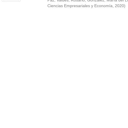
Paz
;
Valdés, Rosario
;
González, María del L
Ciencias Empresariales y Economía
,
2020
)