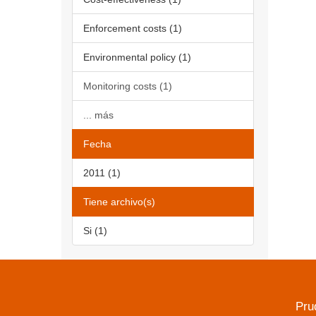
Enforcement costs (1)
Environmental policy (1)
Monitoring costs (1)
... más
Fecha
2011 (1)
Tiene archivo(s)
Si (1)
Pru