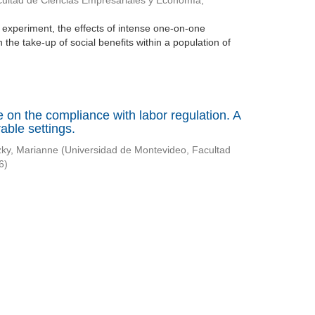
cultad de Ciencias Empresariales y Economía,
eld experiment, the effects of intense one-on-one
 the take-up of social benefits within a population of
 on the compliance with labor regulation. A
able settings.
zky, Marianne
(
Universidad de Montevideo, Facultad
6
)