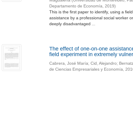
Magdalena
(
Universidad de Montevideo, Fa
Departamento de Economía
,
2019
)
This is the first paper to identify, using a fi
assistance by a professional social worker on
deeply disadvantaged ...
The effect of one-on-one assistance
field experiment in extremely vulner
Cabrera, José María
;
Cid, Alejandro
;
Bernat
de Ciencias Empresariales y Economía
,
201