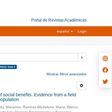
Portal de Revistas Académicas
español
Login
Ir
le(s): true ×
Mostrar filtros avanzados
f social benefits. Evidence from a field
population
zky, Marianne
;
Ramírez-Michelena, María
;
Blanco,