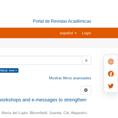
Portal de Revistas Académicas
español
Login
Ir
le(s): true ×
Mostrar filtros avanzados
 workshops and e-messages to strengthen
 María del Luján
;
Bloomfield, Juanita
;
Cid, Alejandro
;