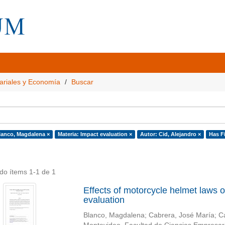
ariales y Economía
Buscar
lanco, Magdalena ×
Materia: Impact evaluation ×
Autor: Cid, Alejandro ×
Has Fi
do ítems 1-1 de 1
Effects of motorcycle helmet laws on
evaluation
Blanco, Magdalena
;
Cabrera, José María
;
Ca