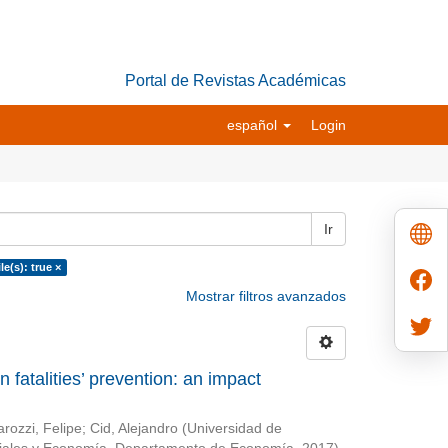
Portal de Revistas Académicas
español
Login
Ir
le(s): true ×
Mostrar filtros avanzados
 fatalities’ prevention: an impact
rozzi, Felipe
;
Cid, Alejandro
(
Universidad de