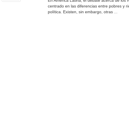
En América Latina, el debate acerca de los
centrado en las diferencias entre pobres y r
política. Existen, sin embargo, otras ...