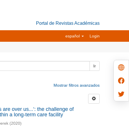
Portal de Revistas Académicas
español
Login
Ir
Mostrar filtros avanzados
s are over us...’: the challenge of
in a long-term care facility
Derek
(
2020
)