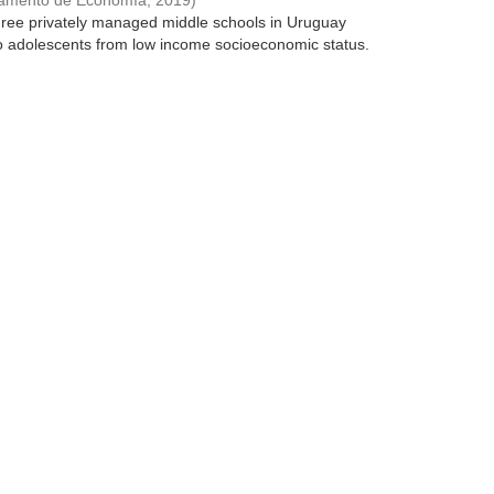
tamento de Economía
,
2019
)
ree privately managed middle schools in Uruguay
to adolescents from low income socioeconomic status.