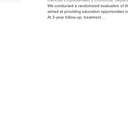
Ciencias Empresariales y Economía, Depar
We conducted a randomized evaluation of th
aimed at providing education opportunities 
At 3-year follow-up, treatment ...