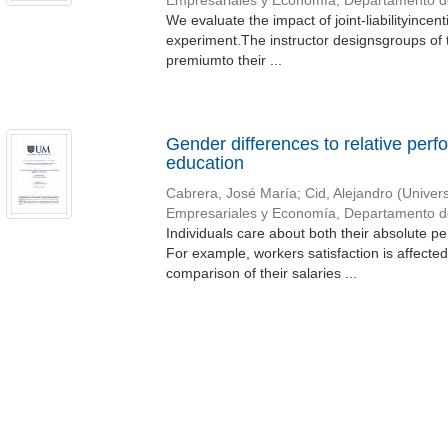
Empresariales y Economía, Departamento 
We evaluate the impact of joint-liabilityince
experiment.The instructor designsgroups of 
premiumto their ...
Gender differences to relative perf
education
Cabrera, José María
;
Cid, Alejandro
(
Univer
Empresariales y Economía, Departamento 
Individuals care about both their absolute p
For example, workers satisfaction is affected
comparison of their salaries ...