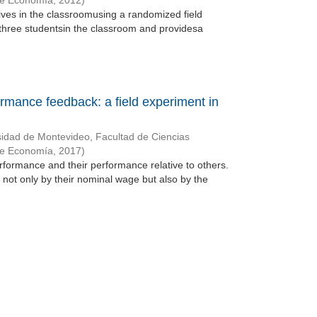
de Economía
,
2012
)
ntives in the classroomusing a randomized field
three studentsin the classroom and providesa
ormance feedback: a field experiment in
sidad de Montevideo, Facultad de Ciencias
de Economía
,
2017
)
erformance and their performance relative to others.
 not only by their nominal wage but also by the