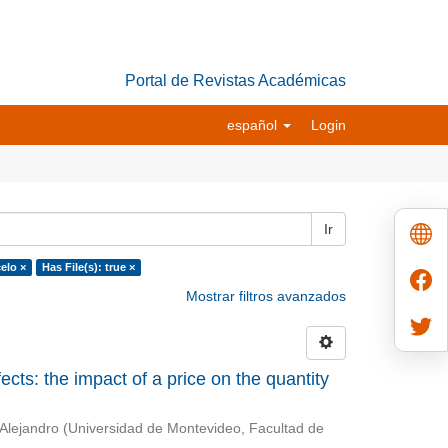
Portal de Revistas Académicas
español
Login
Ir
elo ×
Has File(s): true ×
Mostrar filtros avanzados
cts: the impact of a price on the quantity
 Alejandro
(
Universidad de Montevideo, Facultad de