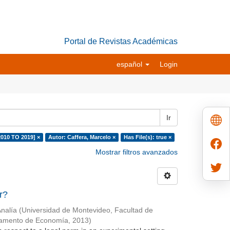
Portal de Revistas Académicas
español
Login
Ir
2010 TO 2019] ×
Autor: Caffera, Marcelo ×
Has File(s): true ×
Mostrar filtros avanzados
r?
Analía
(
Universidad de Montevideo, Facultad de
tamento de Economía
,
2013
)