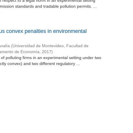
 respect to a legal norm in an experimental setting
mission standards and tradable pollution permits. ...
sus convex penalties in environmental
Analía
(
Universidad de Montevideo, Facultad de
tamento de Economía
,
2017
)
of polluting firms in an experimental setting under two
ictly convex) and two different regulatory ...