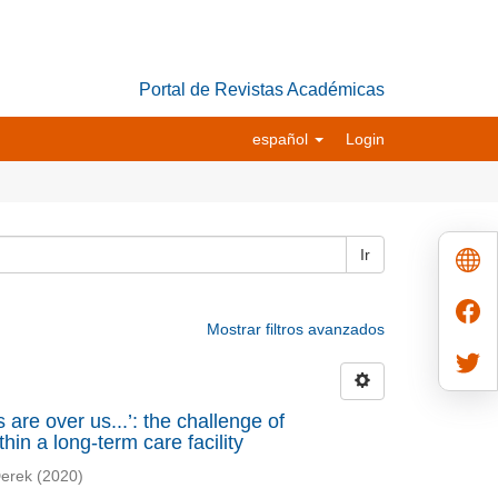
Portal de Revistas Académicas
español
Login
Ir
Mostrar filtros avanzados
s are over us...’: the challenge of
in a long-term care facility
Derek
(
2020
)