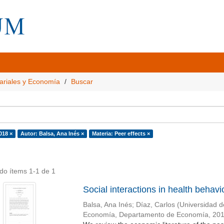
ariales y Economía
Buscar
018 ×
Autor: Balsa, Ana Inés ×
Materia: Peer effects ×
do ítems 1-1 de 1
Social interactions in health behavi
Balsa, Ana Inés
;
Díaz, Carlos
(
Universidad d
Economía, Departamento de Economía
,
20