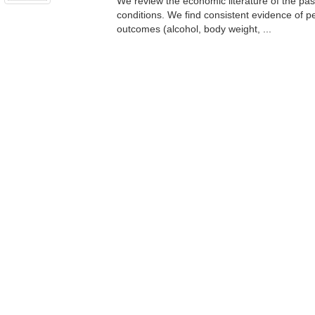
We review the economic literature of the pas
conditions. We find consistent evidence of p
outcomes (alcohol, body weight, ...