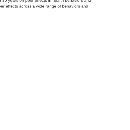
t 20 years on peer effects in health behaviors and
eer effects across a wide range of behaviors and