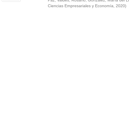
Paz
;
Valdés, Rosario
;
González, María del L
Ciencias Empresariales y Economía
,
2020
)