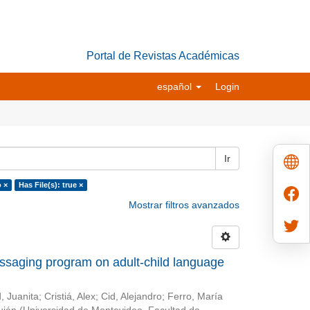
Portal de Revistas Académicas
español
Login
Ir
 ×
Has File(s): true ×
Mostrar filtros avanzados
essaging program on adult-child language
, Juanita
;
Cristiá, Alex
;
Cid, Alejandro
;
Ferro, María