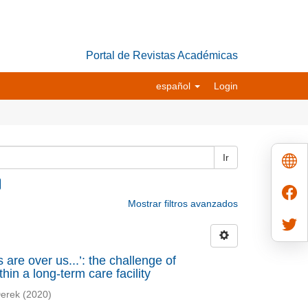
Portal de Revistas Académicas
español
Login
Ir
Mostrar filtros avanzados
s are over us...’: the challenge of
in a long-term care facility
Derek
(
2020
)