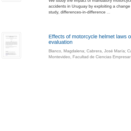
We study the impact of mandatory motorcycl
accidents in Uruguay by exploiting a change i
study, differences-in-difference ...
Effects of motorcycle helmet laws on
evaluation
Blanco, Magdalena
;
Cabrera, José María
;
Ca
Montevideo, Facultad de Ciencias Empresa