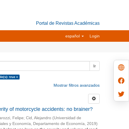
Portal de Revistas Académicas
español
Login
Ir
le(s): true ×
Mostrar filtros avanzados
ity of motorcycle accidents: no brainer?
rozzi, Felipe
;
Cid, Alejandro
(
Universidad de
riales y Economía, Departamento de Economía
,
2019
)