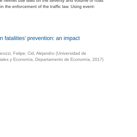
e helmet use laws on the severity and volume of road
n the enforcement of the traffic law. Using event-
 fatalities’ prevention: an impact
rozzi, Felipe
;
Cid, Alejandro
(
Universidad de
riales y Economía, Departamento de Economía
,
2017
)