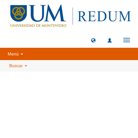
Camb
naveg
Menú
Buscar