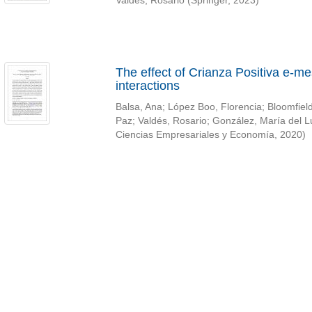
Valdés, Rosario
(
Springer
,
2023
)
The effect of Crianza Positiva e-m
interactions
Balsa, Ana
;
López Boo, Florencia
;
Bloomfield
Paz
;
Valdés, Rosario
;
González, María del L
Ciencias Empresariales y Economía
,
2020
)