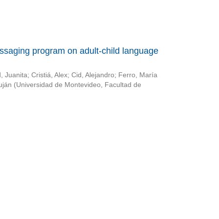
essaging program on adult-child language
, Juanita
;
Cristiá, Alex
;
Cid, Alejandro
;
Ferro, María
uján
(
Universidad de Montevideo, Facultad de