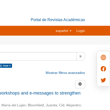
Portal de Revistas Académicas
español
Login
Ir
): true ×
Mostrar filtros avanzados
 workshops and e-messages to strengthen
 María del Luján
;
Bloomfield, Juanita
;
Cid, Alejandro
;