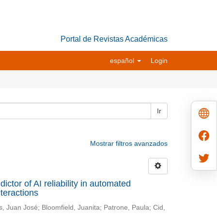
Portal de Revistas Académicas
español
Login
Ir
Mostrar filtros avanzados
ictor of AI reliability in automated
nteractions
s, Juan José
;
Bloomfield, Juanita
;
Patrone, Paula
;
Cid,