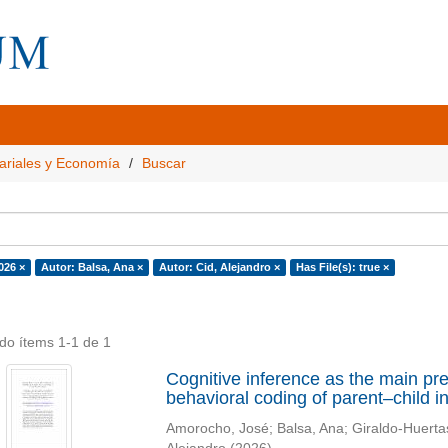
ariales y Economía
Buscar
026 ×
Autor: Balsa, Ana ×
Autor: Cid, Alejandro ×
Has File(s): true ×
do ítems 1-1 de 1
Cognitive inference as the main pred
behavioral coding of parent–child i
Amorocho, José
;
Balsa, Ana
;
Giraldo-Huerta