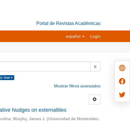
Portal de Revistas Académicas
español
Login
Ir
): true ×
Mostrar filtros avanzados
mative Nudges on externalities
rolina
;
Murphy, James J.
(
Universidad de Montevideo
,