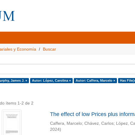
ariales y Economía
Buscar
urphy, James J. ×
Autor: López, Carolina ×
Autor: Caffera, Marcelo ×
Has File(s
do ítems 1-2 de 2
The effect of low Prices plus infor
Caffera, Marcelo
;
Chávez, Carlos
;
López, Ca
2024
)