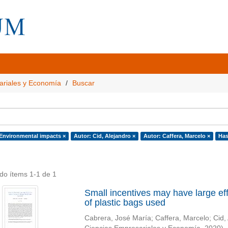
ariales y Economía
Buscar
 Environmental impacts ×
Autor: Cid, Alejandro ×
Autor: Caffera, Marcelo ×
Has
do ítems 1-1 de 1
Small incentives may have large effe
of plastic bags used
Cabrera, José María
;
Caffera, Marcelo
;
Cid,