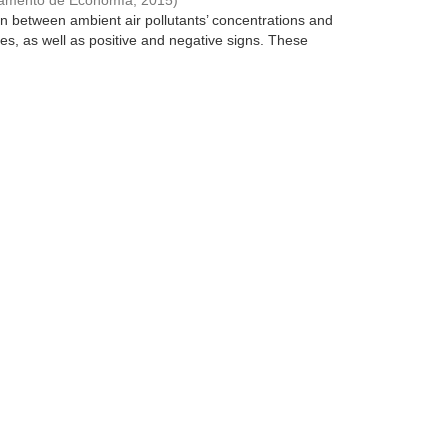
tamento de Economía
,
2015
)
on between ambient air pollutants’ concentrations and
es, as well as positive and negative signs. These