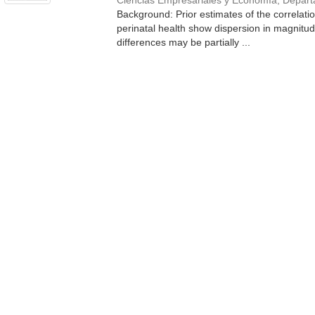
Ciencias Empresariales y Economía, Depar
Background: Prior estimates of the correlati
perinatal health show dispersion in magnitud
differences may be partially ...