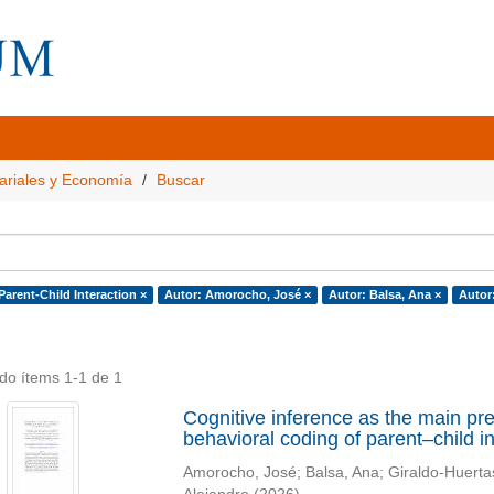
ariales y Economía
Buscar
Parent-Child Interaction ×
Autor: Amorocho, José ×
Autor: Balsa, Ana ×
Autor:
do ítems 1-1 de 1
Cognitive inference as the main pred
behavioral coding of parent–child i
Amorocho, José
;
Balsa, Ana
;
Giraldo-Huerta