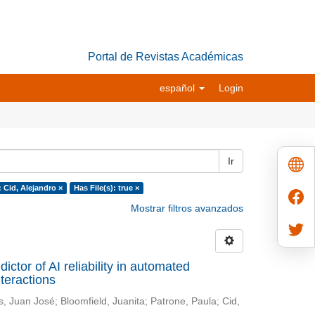
Portal de Revistas Académicas
español
Login
Ir
 Cid, Alejandro ×
Has File(s): true ×
Mostrar filtros avanzados
ictor of AI reliability in automated
nteractions
s, Juan José
;
Bloomfield, Juanita
;
Patrone, Paula
;
Cid,