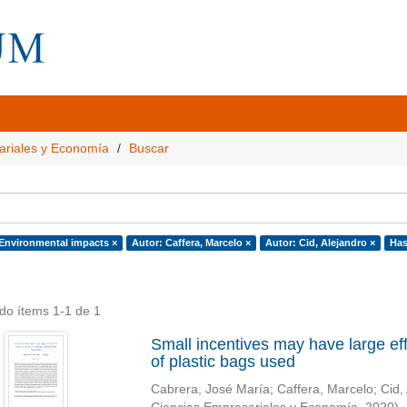
ariales y Economía
Buscar
 Environmental impacts ×
Autor: Caffera, Marcelo ×
Autor: Cid, Alejandro ×
Has
do ítems 1-1 de 1
Small incentives may have large effe
of plastic bags used
Cabrera, José María
;
Caffera, Marcelo
;
Cid,