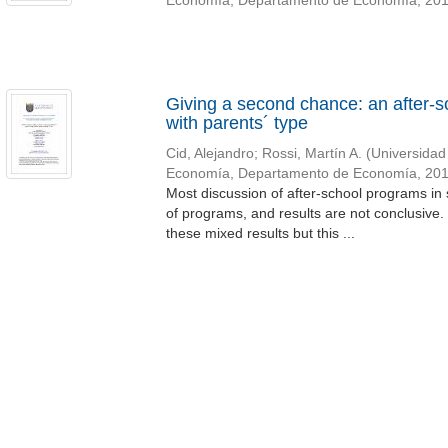
Economía, Departamento de Economía
,
20
Giving a second chance: an after-s
with parents´ type
Cid, Alejandro
;
Rossi, Martín A.
(
Universidad
Economía, Departamento de Economía
,
20
Most discussion of after-school programs i
of programs, and results are not conclusive.
these mixed results but this ...