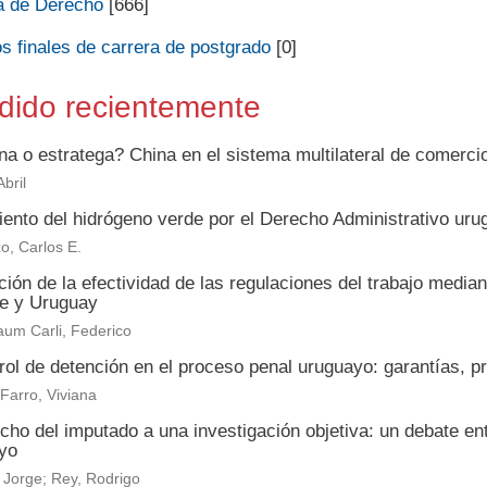
a de Derecho
[666]
s finales de carrera de postgrado
[0]
dido recientemente
na o estratega? China en el sistema multilateral de comerc
bril
iento del hidrógeno verde por el Derecho Administrativo uru
o, Carlos E.
ión de la efectividad de las regulaciones del trabajo media
le y Uruguay
um Carli, Federico
rol de detención en el proceso penal uruguayo: garantías, p
 Farro, Viviana
echo del imputado a una investigación objetiva: un debate e
yo
 Jorge; Rey, Rodrigo