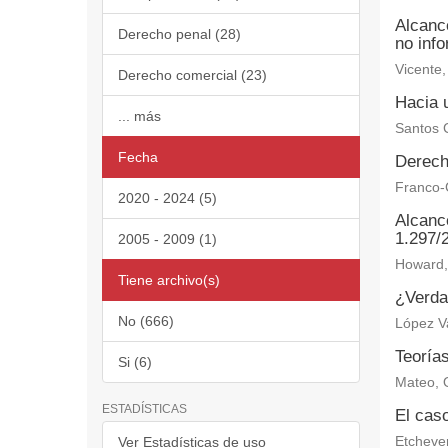
Alcanc
Derecho penal (28)
no inf
Vicente,
Derecho comercial (23)
Hacia u
... más
Santos C
Fecha
Derech
Franco-C
2020 - 2024 (5)
Alcance
1.297/
2005 - 2009 (1)
Howard, 
Tiene archivo(s)
¿Verdad
No (666)
López V
Teoría
Si (6)
Mateo, 
ESTADÍSTICAS
El caso
Ver Estadísticas de uso
Etchever