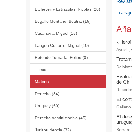
Revist
Etcheverry Estrázulas, Nicolás (28)
Trabajo
Bugallo Montaño, Beatríz (15)
Aña
Casanova, Miguel (15)
¿Heroí
Langón Cuñarro, Miguel (10)
Ayeish, A
Rotondo Tornaría, Felipe (9)
Tratam
Delpiazz
... más
Evaluac
Materia
de Chi
Rosenba
Derecho (84)
El cont
Uruguay (60)
Galletto
El der
Derecho administrativo (45)
urugua
Jurisprudencia (32)
Barrera,