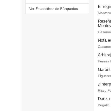
El régi
Ver Estadísticas de Búsquedas
Mantero 
Reseña 
Montev
Casanov
Nota ed
Casanov
Arbitra
Pereira 
Garantí
Figuered
¿Interp
Risso Fe
Danza 
Bugallo 