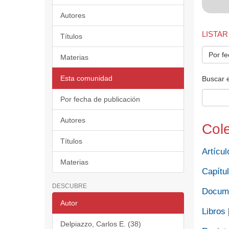
Autores
LISTAR
Títulos
Por fe
Materias
Esta comunidad
Buscar 
Por fecha de publicación
Autores
Col
Títulos
Artícul
Materias
Capítul
DESCUBRE
Docume
Autor
Libros
Delpiazzo, Carlos E. (38)