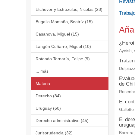
Revist
Etcheverry Estrázulas, Nicolás (28)
Trabajo
Bugallo Montaño, Beatríz (15)
Aña
Casanova, Miguel (15)
¿Heroí
Langón Cuñarro, Miguel (10)
Ayeish, A
Rotondo Tornaría, Felipe (9)
Tratam
Delpiazz
... más
Evaluac
Materia
de Chi
Rosenba
Derecho (84)
El cont
Uruguay (60)
Galletto
El der
Derecho administrativo (45)
urugua
Jurisprudencia (32)
Barrera,