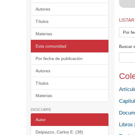
Autores
LISTAR
Títulos
Por fe
Materias
Esta comunidad
Buscar 
Por fecha de publicación
Autores
Col
Títulos
Artícul
Materias
Capítul
DESCUBRE
Docume
Autor
Libros
Delpiazzo, Carlos E. (38)