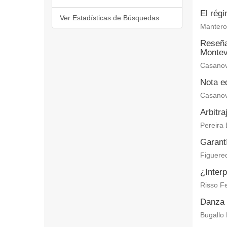
El régi
Ver Estadísticas de Búsquedas
Mantero 
Reseña 
Montev
Casanov
Nota ed
Casanov
Arbitra
Pereira 
Garantí
Figuered
¿Interp
Risso Fe
Danza 
Bugallo 