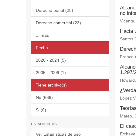
Alcanc
Derecho penal (28)
no inf
Vicente,
Derecho comercial (23)
Hacia u
... más
Santos C
Fecha
Derech
Franco-C
2020 - 2024 (5)
Alcance
1.297/
2005 - 2009 (1)
Howard, 
Tiene archivo(s)
¿Verdad
No (666)
López V
Teoría
Si (6)
Mateo, 
ESTADÍSTICAS
El caso
Ver Estadísticas de uso
Etchever