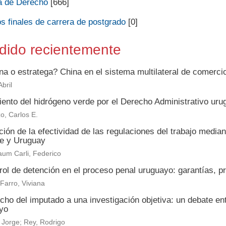
a de Derecho
[666]
s finales de carrera de postgrado
[0]
dido recientemente
na o estratega? China en el sistema multilateral de comerc
bril
iento del hidrógeno verde por el Derecho Administrativo uru
o, Carlos E.
ión de la efectividad de las regulaciones del trabajo media
le y Uruguay
um Carli, Federico
rol de detención en el proceso penal uruguayo: garantías, p
 Farro, Viviana
echo del imputado a una investigación objetiva: un debate e
yo
 Jorge; Rey, Rodrigo