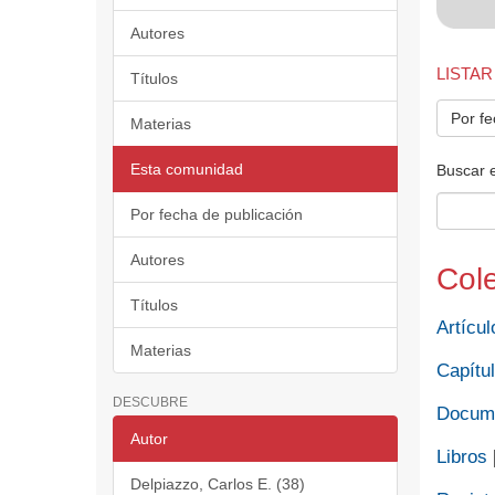
Autores
LISTAR
Títulos
Por fe
Materias
Esta comunidad
Buscar 
Por fecha de publicación
Autores
Col
Títulos
Artícul
Materias
Capítul
DESCUBRE
Docume
Autor
Libros
Delpiazzo, Carlos E. (38)