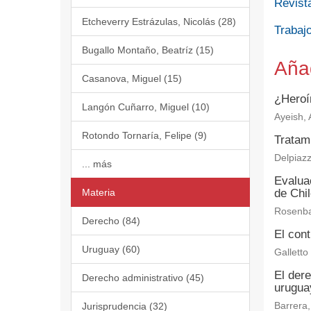
Revist
Etcheverry Estrázulas, Nicolás (28)
Trabajo
Bugallo Montaño, Beatríz (15)
Aña
Casanova, Miguel (15)
¿Heroí
Langón Cuñarro, Miguel (10)
Ayeish, A
Rotondo Tornaría, Felipe (9)
Tratam
Delpiazz
... más
Evaluac
Materia
de Chi
Rosenba
Derecho (84)
El cont
Uruguay (60)
Galletto
El der
Derecho administrativo (45)
urugua
Jurisprudencia (32)
Barrera,