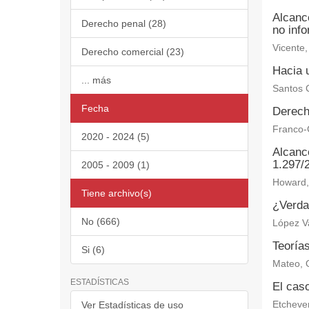
Alcanc
Derecho penal (28)
no inf
Vicente,
Derecho comercial (23)
Hacia u
... más
Santos C
Fecha
Derech
Franco-C
2020 - 2024 (5)
Alcance
1.297/
2005 - 2009 (1)
Howard, 
Tiene archivo(s)
¿Verdad
No (666)
López V
Teoría
Si (6)
Mateo, 
ESTADÍSTICAS
El caso
Ver Estadísticas de uso
Etchever