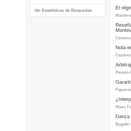
El régi
Ver Estadísticas de Búsquedas
Mantero 
Reseña 
Montev
Casanov
Nota ed
Casanov
Arbitra
Pereira 
Garantí
Figuered
¿Interp
Risso Fe
Danza 
Bugallo 