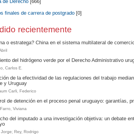
a de Derecho
[666]
s finales de carrera de postgrado
[0]
dido recientemente
na o estratega? China en el sistema multilateral de comerc
bril
iento del hidrógeno verde por el Derecho Administrativo uru
o, Carlos E.
ión de la efectividad de las regulaciones del trabajo media
le y Uruguay
um Carli, Federico
rol de detención en el proceso penal uruguayo: garantías, p
 Farro, Viviana
echo del imputado a una investigación objetiva: un debate e
yo
 Jorge; Rey, Rodrigo