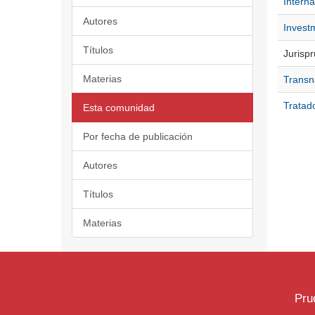
Interna
Autores
Investm
Títulos
Jurispr
Materias
Transna
Tratado
Esta comunidad
Por fecha de publicación
Autores
Títulos
Materias
Pru