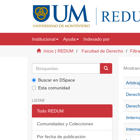
Institucional
Ayuda
Indexado por
Inicio | REDUM
Facultad de Derecho
Filtr
Mostran
Buscar en DSpace
Arbitra
Esta comunidad
Derecho
LISTAR
Derecho
Todo REDUM
Iintern
Comunidades y Colecciones
Interna
Por fecha de publicación