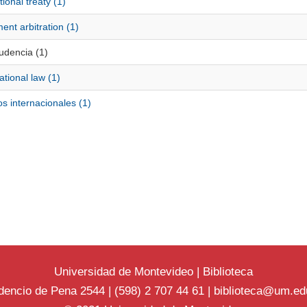
tional treaty (1)
ent arbitration (1)
udencia (1)
tional law (1)
s internacionales (1)
Universidad de Montevideo
|
Biblioteca
dencio de Pena 2544 | (598) 2 707 44 61 |
biblioteca@um.ed