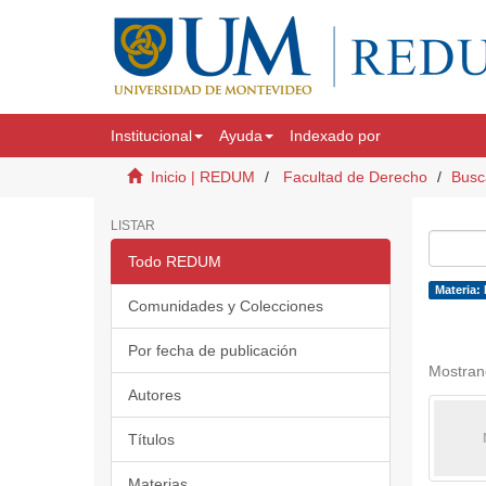
Institucional
Ayuda
Indexado por
Inicio | REDUM
Facultad de Derecho
Busc
LISTAR
Todo REDUM
Materia:
Comunidades y Colecciones
Por fecha de publicación
Mostran
Autores
Títulos
Materias