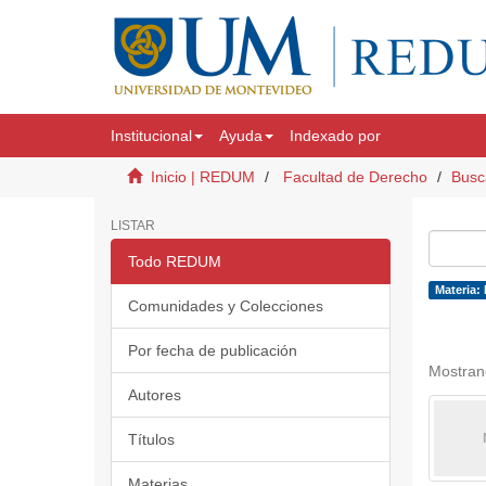
Institucional
Ayuda
Indexado por
Inicio | REDUM
Facultad de Derecho
Busc
LISTAR
Todo REDUM
Materia: 
Comunidades y Colecciones
Por fecha de publicación
Mostran
Autores
Títulos
Materias