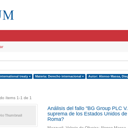
ar
International treaty ×
Materia: Derecho internacional ×
Autor: Alonso Massa, Dieg
do ítems 1-1 de 1
Análisis del fallo "BG Group PLC V.
suprema de los Estados Unidos de
Roma?
Mazzuoli, Valerio de Oliveira; Alonso Massa,