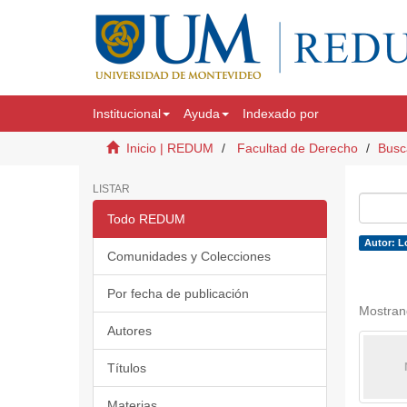
Institucional
Ayuda
Indexado por
Inicio | REDUM
Facultad de Derecho
Busc
LISTAR
Todo REDUM
Autor: L
Comunidades y Colecciones
Por fecha de publicación
Mostran
Autores
Títulos
Materias