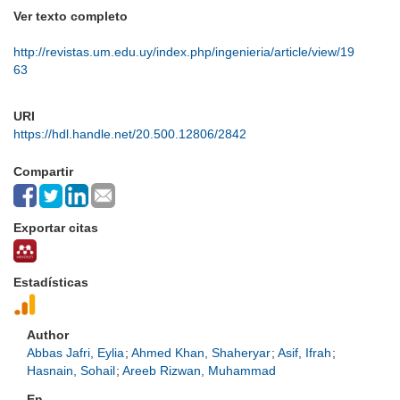
Ver texto completo
http://revistas.um.edu.uy/index.php/ingenieria/article/view/19
63
URI
https://hdl.handle.net/20.500.12806/2842
Compartir
Exportar citas
Estadísticas
Author
Abbas Jafri, Eylia
;
Ahmed Khan, Shaheryar
;
Asif, Ifrah
;
Hasnain, Sohail
;
Areeb Rizwan, Muhammad
En