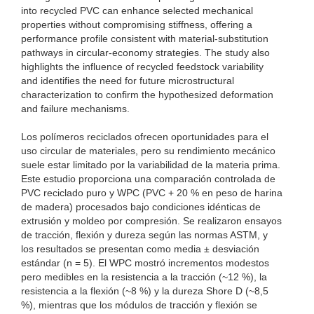
into recycled PVC can enhance selected mechanical
properties without compromising stiffness, offering a
performance profile consistent with material-substitution
pathways in circular-economy strategies. The study also
highlights the influence of recycled feedstock variability
and identifies the need for future microstructural
characterization to confirm the hypothesized deformation
and failure mechanisms.
Los polímeros reciclados ofrecen oportunidades para el
uso circular de materiales, pero su rendimiento mecánico
suele estar limitado por la variabilidad de la materia prima.
Este estudio proporciona una comparación controlada de
PVC reciclado puro y WPC (PVC + 20 % en peso de harina
de madera) procesados ​​bajo condiciones idénticas de
extrusión y moldeo por compresión. Se realizaron ensayos
de tracción, flexión y dureza según las normas ASTM, y
los resultados se presentan como media ± desviación
estándar (n = 5). El WPC mostró incrementos modestos
pero medibles en la resistencia a la tracción (~12 %), la
resistencia a la flexión (~8 %) y la dureza Shore D (~8,5
%), mientras que los módulos de tracción y flexión se