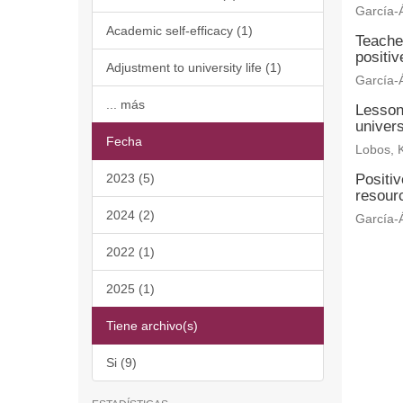
García-Á
Academic self-efficacy (1)
Teache
positi
Adjustment to university life (1)
García-Á
... más
Lesson
univers
Fecha
Lobos, K
2023 (5)
Positi
resourc
2024 (2)
García-Á
2022 (1)
2025 (1)
Tiene archivo(s)
Si (9)