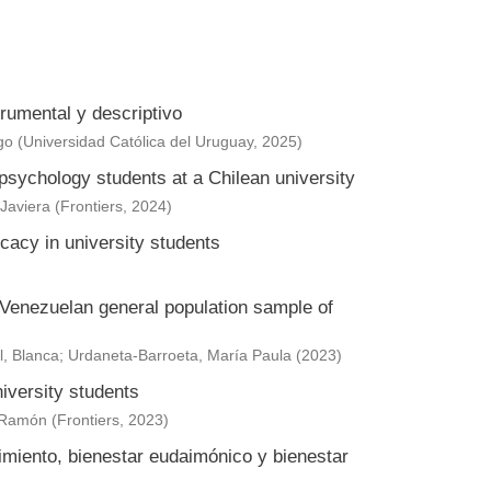
trumental y descriptivo
go
(
Universidad Católica del Uruguay
,
2025
)
n psychology students at a Chilean university
Javiera
(
Frontiers
,
2024
)
cacy in university students
 Venezuelan general population sample of
l, Blanca
;
Urdaneta-Barroeta, María Paula
(
2023
)
iversity students
 Ramón
(
Frontiers
,
2023
)
imiento, bienestar eudaimónico y bienestar