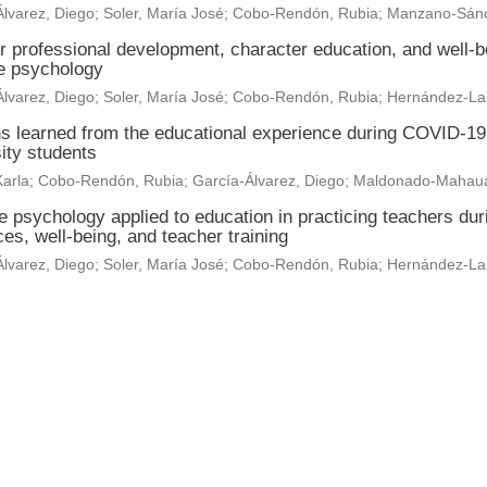
lvarez, Diego
;
Soler, María José
;
Cobo-Rendón, Rubia
;
Manzano-Sánc
r professional development, character education, and well-b
ve psychology
lvarez, Diego
;
Soler, María José
;
Cobo-Rendón, Rubia
;
Hernández-Lal
s learned from the educational experience during COVID-19 
ity students
arla
;
Cobo-Rendón, Rubia
;
García-Álvarez, Diego
;
Maldonado-Mahaua
ve psychology applied to education in practicing teachers d
es, well-being, and teacher training
lvarez, Diego
;
Soler, María José
;
Cobo-Rendón, Rubia
;
Hernández-Lal