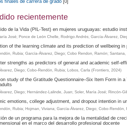
s finales de carrera de grado
[0]
dido recientemente
ido de la Vida (PIL-Test) en mujeres uruguayas: estudio ins
aría José
;
Ponce de León Chelle, Rodrigo Andrés
;
García-Álvarez, Die
ion of the learning climate and its prediction of wellbeing i
ndón, Rubia
;
García-Álvarez, Diego
;
Cobo Rendon, Ramón
;
Santana, 
er strengths as predictors of general and academic self-effi
lvarez, Diego
;
Cobo-Rendón, Rubia
;
Lobos, Carla
(
Frontiers
,
2024
)
ion study of the Gratitude Questionnaire–Six Item Form in a
adults
lvarez, Diego
;
Hernández-Lalinde, Juan
;
Soler, María José
;
Rincón-Gil
c emotions, college adjustment, and dropout intention in un
ndón, Rubia
;
Hojman, Viviana
;
García-Álvarez, Diego
;
Cobo-Rendón,
ción de un programa para la mejora de la mentalidad de crec
mensional en el marco del desarrollo profesional docente