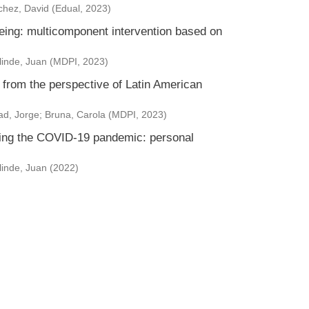
hez, David
(
Edual
,
2023
)
eing: multicomponent intervention based on
inde, Juan
(
MDPI
,
2023
)
from the perspective of Latin American
d, Jorge
;
Bruna, Carola
(
MDPI
,
2023
)
uring the COVID-19 pandemic: personal
inde, Juan
(
2022
)