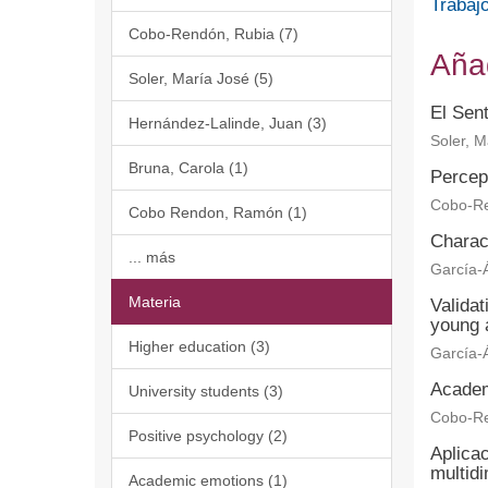
Trabajo
Cobo-Rendón, Rubia (7)
Aña
Soler, María José (5)
El Sent
Hernández-Lalinde, Juan (3)
Soler, M
Bruna, Carola (1)
Percept
Cobo-Re
Cobo Rendon, Ramón (1)
Charact
... más
García-Á
Materia
Validat
young 
Higher education (3)
García-Á
Academi
University students (3)
Cobo-Re
Positive psychology (2)
Aplica
multidi
Academic emotions (1)