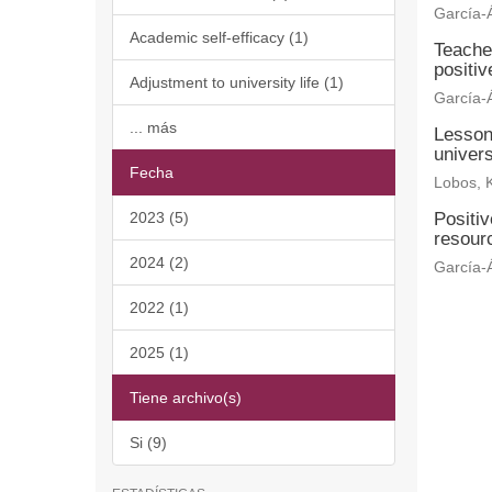
García-Á
Academic self-efficacy (1)
Teache
positi
Adjustment to university life (1)
García-Á
... más
Lesson
univers
Fecha
Lobos, K
2023 (5)
Positi
resourc
2024 (2)
García-Á
2022 (1)
2025 (1)
Tiene archivo(s)
Si (9)