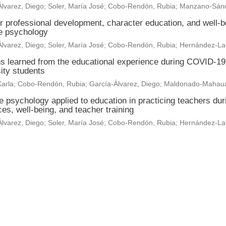
lvarez, Diego
;
Soler, María José
;
Cobo-Rendón, Rubia
;
Manzano-Sánc
r professional development, character education, and well-b
ve psychology
lvarez, Diego
;
Soler, María José
;
Cobo-Rendón, Rubia
;
Hernández-Lal
s learned from the educational experience during COVID-19 
ity students
arla
;
Cobo-Rendón, Rubia
;
García-Álvarez, Diego
;
Maldonado-Mahaua
ve psychology applied to education in practicing teachers d
es, well-being, and teacher training
lvarez, Diego
;
Soler, María José
;
Cobo-Rendón, Rubia
;
Hernández-Lal