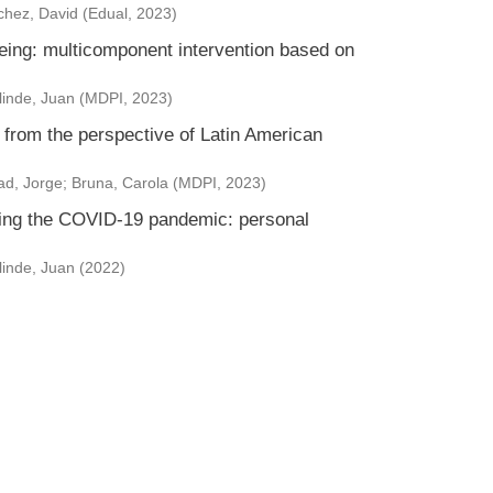
hez, David
(
Edual
,
2023
)
eing: multicomponent intervention based on
inde, Juan
(
MDPI
,
2023
)
from the perspective of Latin American
d, Jorge
;
Bruna, Carola
(
MDPI
,
2023
)
uring the COVID-19 pandemic: personal
inde, Juan
(
2022
)