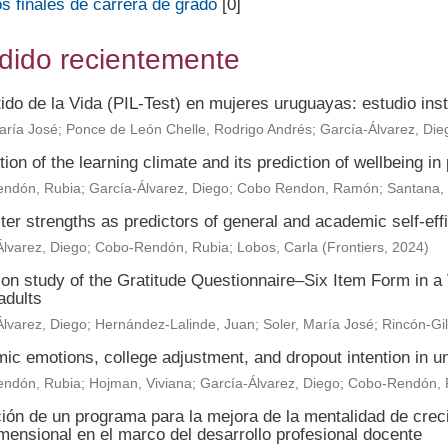
s finales de carrera de grado
[0]
dido recientemente
ido de la Vida (PIL-Test) en mujeres uruguayas: estudio ins
aría José
;
Ponce de León Chelle, Rodrigo Andrés
;
García-Álvarez, Die
ion of the learning climate and its prediction of wellbeing i
ndón, Rubia
;
García-Álvarez, Diego
;
Cobo Rendon, Ramón
;
Santana, 
er strengths as predictors of general and academic self-effi
lvarez, Diego
;
Cobo-Rendón, Rubia
;
Lobos, Carla
(
Frontiers
,
2024
)
ion study of the Gratitude Questionnaire–Six Item Form in a
adults
lvarez, Diego
;
Hernández-Lalinde, Juan
;
Soler, María José
;
Rincón-Gil
c emotions, college adjustment, and dropout intention in un
ndón, Rubia
;
Hojman, Viviana
;
García-Álvarez, Diego
;
Cobo-Rendón,
ción de un programa para la mejora de la mentalidad de crec
mensional en el marco del desarrollo profesional docente