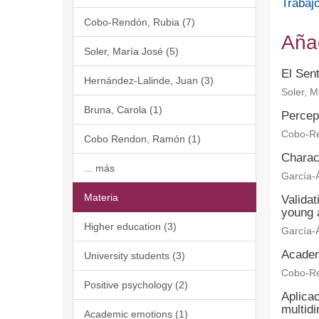
Trabajo
Cobo-Rendón, Rubia (7)
Aña
Soler, María José (5)
El Sent
Hernández-Lalinde, Juan (3)
Soler, M
Bruna, Carola (1)
Percept
Cobo-Re
Cobo Rendon, Ramón (1)
Charact
... más
García-Á
Materia
Validat
young 
Higher education (3)
García-Á
Academi
University students (3)
Cobo-Re
Positive psychology (2)
Aplica
multidi
Academic emotions (1)