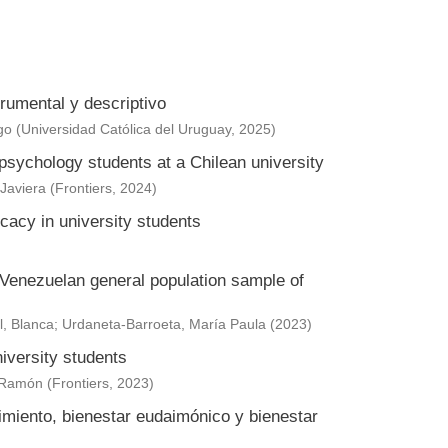
trumental y descriptivo
go
(
Universidad Católica del Uruguay
,
2025
)
n psychology students at a Chilean university
Javiera
(
Frontiers
,
2024
)
cacy in university students
 Venezuelan general population sample of
l, Blanca
;
Urdaneta-Barroeta, María Paula
(
2023
)
iversity students
 Ramón
(
Frontiers
,
2023
)
imiento, bienestar eudaimónico y bienestar