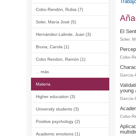
Trabajo
Cobo-Rendón, Rubia (7)
Aña
Soler, María José (5)
El Sent
Hernández-Lalinde, Juan (3)
Soler, M
Bruna, Carola (1)
Percept
Cobo-Re
Cobo Rendon, Ramón (1)
Charact
... más
García-Á
Materia
Validat
young 
Higher education (3)
García-Á
Academi
University students (3)
Cobo-Re
Positive psychology (2)
Aplica
multidi
Academic emotions (1)