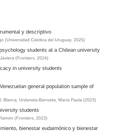
trumental y descriptivo
go
(
Universidad Católica del Uruguay
,
2025
)
n psychology students at a Chilean university
Javiera
(
Frontiers
,
2024
)
cacy in university students
 Venezuelan general population sample of
l, Blanca
;
Urdaneta-Barroeta, María Paula
(
2023
)
iversity students
 Ramón
(
Frontiers
,
2023
)
imiento, bienestar eudaimónico y bienestar