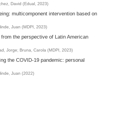
hez, David
(
Edual
,
2023
)
eing: multicomponent intervention based on
inde, Juan
(
MDPI
,
2023
)
from the perspective of Latin American
d, Jorge
;
Bruna, Carola
(
MDPI
,
2023
)
uring the COVID-19 pandemic: personal
inde, Juan
(
2022
)