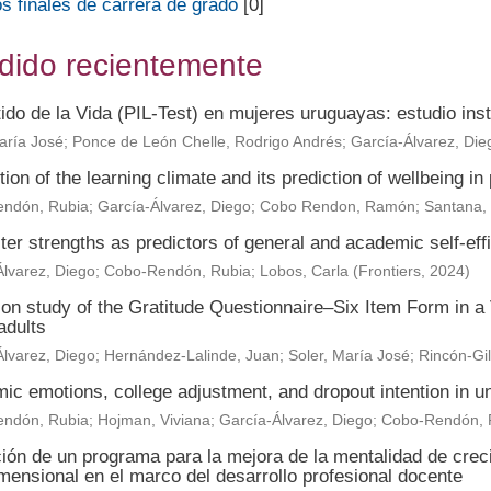
s finales de carrera de grado
[0]
dido recientemente
ido de la Vida (PIL-Test) en mujeres uruguayas: estudio ins
aría José
;
Ponce de León Chelle, Rodrigo Andrés
;
García-Álvarez, Die
ion of the learning climate and its prediction of wellbeing i
ndón, Rubia
;
García-Álvarez, Diego
;
Cobo Rendon, Ramón
;
Santana, 
er strengths as predictors of general and academic self-effi
lvarez, Diego
;
Cobo-Rendón, Rubia
;
Lobos, Carla
(
Frontiers
,
2024
)
ion study of the Gratitude Questionnaire–Six Item Form in a
adults
lvarez, Diego
;
Hernández-Lalinde, Juan
;
Soler, María José
;
Rincón-Gil
c emotions, college adjustment, and dropout intention in un
ndón, Rubia
;
Hojman, Viviana
;
García-Álvarez, Diego
;
Cobo-Rendón,
ción de un programa para la mejora de la mentalidad de crec
mensional en el marco del desarrollo profesional docente