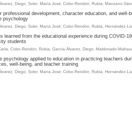
lvarez, Diego
;
Soler, María José
;
Cobo-Rendón, Rubia
;
Manzano-Sánc
r professional development, character education, and well-b
ve psychology
lvarez, Diego
;
Soler, María José
;
Cobo-Rendón, Rubia
;
Hernández-Lal
s learned from the educational experience during COVID-19 
ity students
arla
;
Cobo-Rendón, Rubia
;
García-Álvarez, Diego
;
Maldonado-Mahaua
ve psychology applied to education in practicing teachers d
es, well-being, and teacher training
lvarez, Diego
;
Soler, María José
;
Cobo-Rendón, Rubia
;
Hernández-Lal