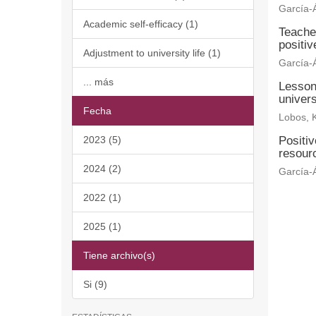
García-Á
Academic self-efficacy (1)
Teache
positi
Adjustment to university life (1)
García-Á
... más
Lesson
univers
Fecha
Lobos, K
2023 (5)
Positi
resourc
2024 (2)
García-Á
2022 (1)
2025 (1)
Tiene archivo(s)
Si (9)