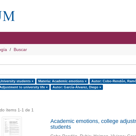
ogía
Buscar
University students ×
Materia: Academic emotions ×
Autor: Cobo-Rendón, Ramó
Adjustment to university life ×
Autor: García-Álvarez, Diego ×
do ítems 1-1 de 1
Academic emotions, college adjustme
students