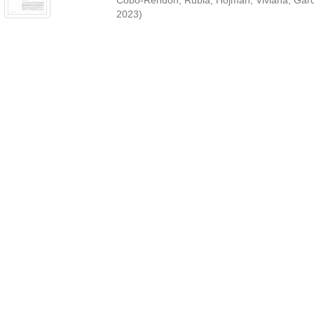
Cobo-Rendón, Rubia
;
Hojman, Viviana
;
Garc
2023
)