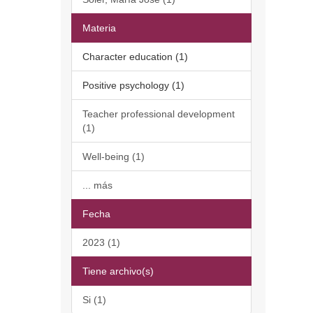
Materia
Character education (1)
Positive psychology (1)
Teacher professional development
(1)
Well-being (1)
... más
Fecha
2023 (1)
Tiene archivo(s)
Si (1)