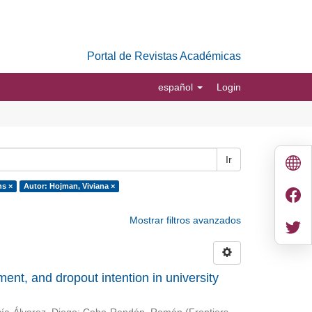
Portal de Revistas Académicas
español
Login
Ir
ns ×
Autor: Hojman, Viviana ×
Mostrar filtros avanzados
nt, and dropout intention in university