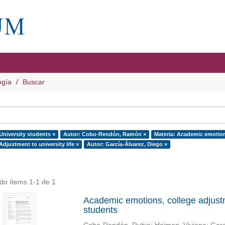
ogía
Buscar
University students ×
Autor: Cobo-Rendón, Ramón ×
Materia: Academic emotio
Adjustment to university life ×
Autor: García-Álvarez, Diego ×
do ítems 1-1 de 1
Academic emotions, college adjustme
students