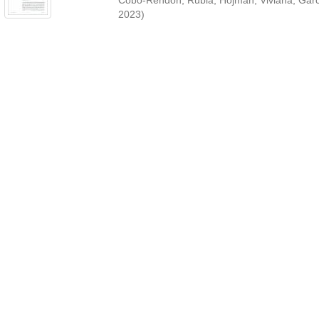
Cobo-Rendón, Rubia
;
Hojman, Viviana
;
Garc
2023
)