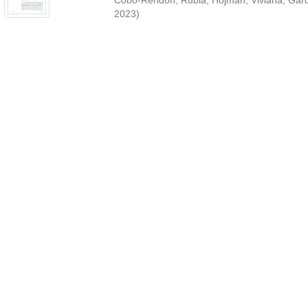
Cobo-Rendón, Rubia
;
Hojman, Viviana
;
Garc
2023
)