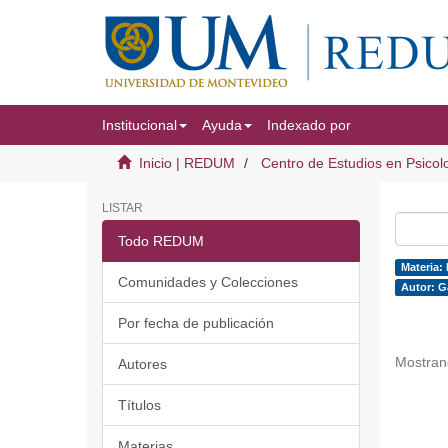
Institucional
Ayuda
Indexado por
Inicio | REDUM
Centro de Estudios en Psicol
LISTAR
Todo REDUM
Materia:
Comunidades y Colecciones
Autor: G
Por fecha de publicación
Mostran
Autores
Títulos
Materias