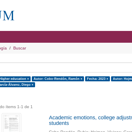
ogía
Buscar
 Higher education ×
Autor: Cobo-Rendón, Ramón ×
Fecha: 2023 ×
Autor: Hojma
arcía-Álvarez, Diego ×
do ítems 1-1 de 1
Academic emotions, college adjustme
students