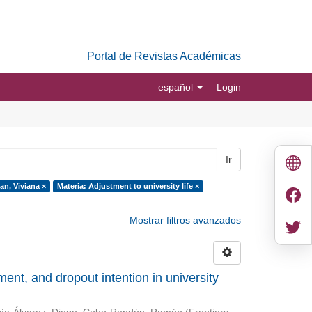
Portal de Revistas Académicas
español
Login
Ir
n, Viviana ×
Materia: Adjustment to university life ×
Mostrar filtros avanzados
nt, and dropout intention in university