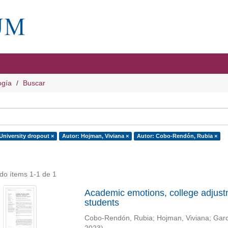
ogía
Buscar
University dropout ×
Autor: Hojman, Viviana ×
Autor: Cobo-Rendón, Rubia ×
do ítems 1-1 de 1
Academic emotions, college adjustme
students
Cobo-Rendón, Rubia
;
Hojman, Viviana
;
Garc