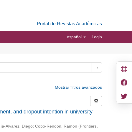
Portal de Revistas Académicas
español
Login
Ir
Mostrar filtros avanzados
nt, and dropout intention in university
ía-Álvarez, Diego
;
Cobo-Rendón, Ramón
(
Frontiers
,