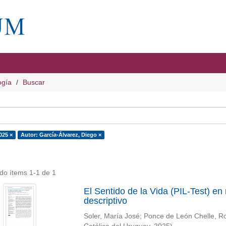
ogía
Buscar
025 ×
Autor: García-Álvarez, Diego ×
do ítems 1-1 de 1
El Sentido de la Vida (PIL-Test) en
descriptivo
Soler, María José
;
Ponce de León Chelle, R