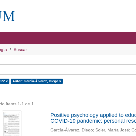
ogía
Buscar
022 ×
Autor: García-Álvarez, Diego ×
do ítems 1-1 de 1
Positive psychology applied to educ
COVID-19 pandemic: personal resour
García-Álvarez, Diego
;
Soler, María José
;
Co