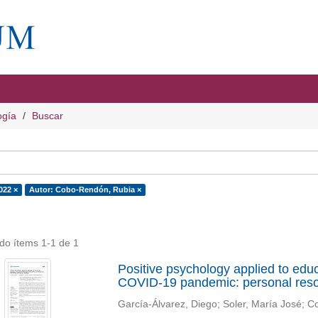
ogía
Buscar
022 ×
Autor: Cobo-Rendón, Rubia ×
do ítems 1-1 de 1
Positive psychology applied to educ
COVID-19 pandemic: personal resour
García-Álvarez, Diego
;
Soler, María José
;
Co