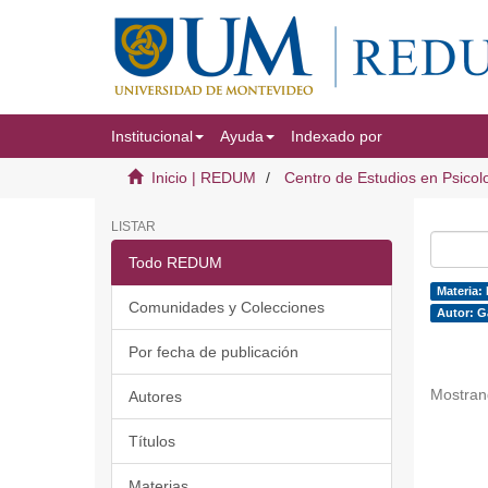
Institucional
Ayuda
Indexado por
Inicio | REDUM
Centro de Estudios en Psicol
LISTAR
Todo REDUM
Materia:
Comunidades y Colecciones
Autor: G
Por fecha de publicación
Mostran
Autores
Títulos
Materias