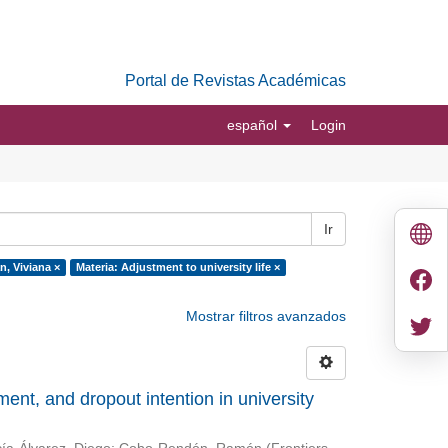
Portal de Revistas Académicas
español
Login
Ir
, Viviana ×
Materia: Adjustment to university life ×
Mostrar filtros avanzados
nt, and dropout intention in university