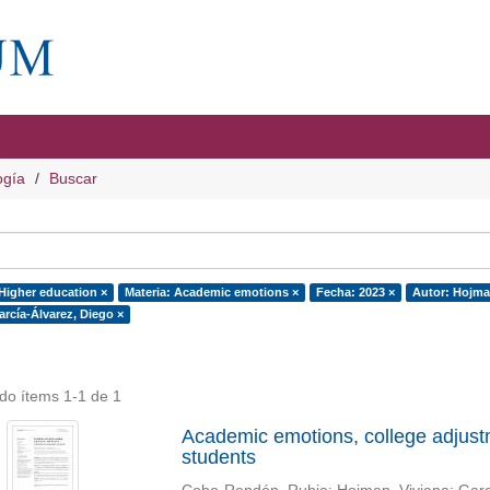
ogía
Buscar
 Higher education ×
Materia: Academic emotions ×
Fecha: 2023 ×
Autor: Hojman
arcía-Álvarez, Diego ×
do ítems 1-1 de 1
Academic emotions, college adjustme
students