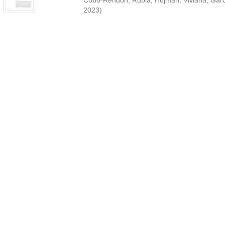
Cobo-Rendón, Rubia
;
Hojman, Viviana
;
Garc
2023
)