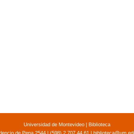
Universidad de Montevideo
|
Biblioteca
dencio de Pena 2544 | (598) 2 707 44 61 |
biblioteca@um.ed