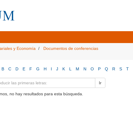
ariales y Economía
Documentos de conferencias
B
C
D
E
F
G
H
I
J
K
L
M
N
O
P
Q
R
S
T
Ir
mos, no hay resultados para esta búsqueda.