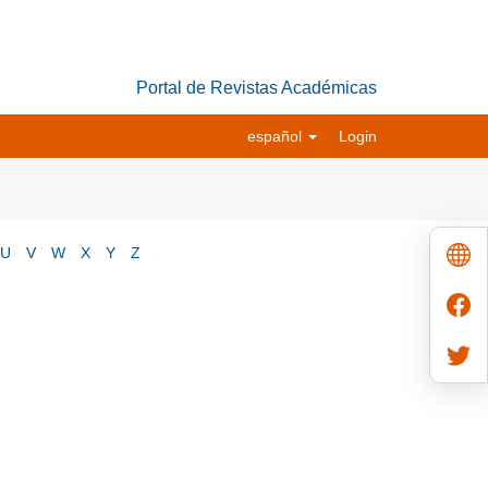
Portal de Revistas Académicas
español
Login
U
V
W
X
Y
Z