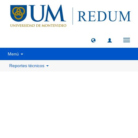
Camb
naveg
Menú
Reportes técnicos