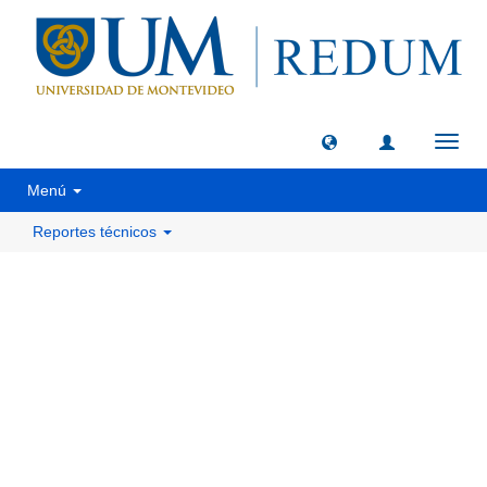
Camb
naveg
Menú
Reportes técnicos