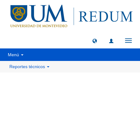
Camb
naveg
Menú
Reportes técnicos